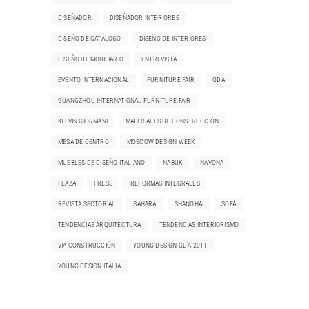
DISEÑADOR
DISEÑADOR INTERIORES
DISEÑO DE CATÁLOGO
DISEÑO DE INTERIORES
DISEÑO DE MOBILIARIO
ENTREVISTA
EVENTO INTERNACIONAL
FURNITURE FAIR
GD'A
GUANGZHOU INTERNATIONAL FURNITURE FAIR
KELVIN GIORMANI
MATERIALES DE CONSTRUCCIÓN
MESA DE CENTRO
MOSCOW DESIGN WEEK
MUEBLES DE DISEÑO ITALIANO
NABUK
NAVONA
PLAZA
PRESS
REFORMAS INTEGRALES
REVISTA SECTORIAL
SAHARA
SHANGHAI
SOFÁ
TENDENCIAS ARQUITECTURA
TENDENCIAS INTERIORISMO
VIA CONSTRUCCIÓN
YOUNG DESIGN GD'A 2011
YOUNG DESIGN ITALIA