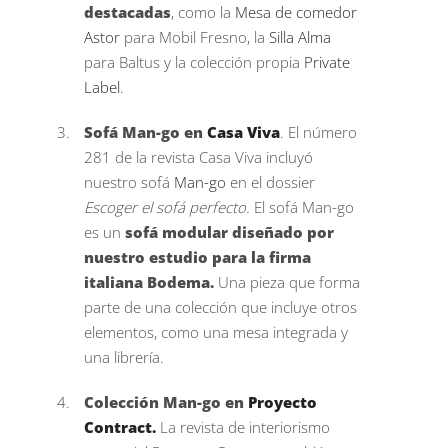
destacadas
, como la
Mesa de comedor
Astor
para Mobil Fresno, la
Silla Alma
para Baltus y la colección propia
Private
Label
.
Sofá Man-go en
Casa Viva
. El número
281 de la revista Casa Viva incluyó
nuestro sofá
Man-go
en el dossier
Escoger el sofá perfecto.
El sofá Man-go
es un
sofá modular diseñado por
nuestro estudio para la firma
italiana Bodema.
Una pieza que forma
parte de una colección que incluye otros
elementos, como una mesa integrada y
una librería.
Colección Man-go en
Proyecto
Contract.
La revista de interiorismo