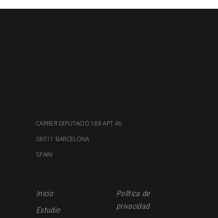
CARRER DIPUTACIÓ 188 APT 46
08011 BARCELONA
SPAIN
Inicio
Política de
privacidad
Estudio