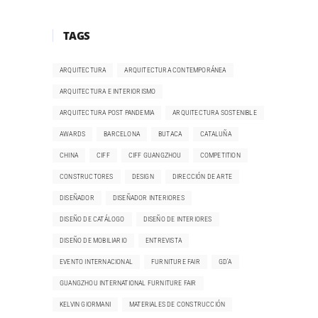
TAGS
ARQUITECTURA
ARQUITECTURA CONTEMPORÁNEA
ARQUITECTURA E INTERIORISMO
ARQUITECTURA POST PANDEMIA
ARQUITECTURA SOSTENIBLE
AWARDS
BARCELONA
BUTACA
CATALUÑA
CHINA
CIFF
CIFF GUANGZHOU
COMPETITION
CONSTRUCTORES
DESIGN
DIRECCIÓN DE ARTE
DISEÑADOR
DISEÑADOR INTERIORES
DISEÑO DE CATÁLOGO
DISEÑO DE INTERIORES
DISEÑO DE MOBILIARIO
ENTREVISTA
EVENTO INTERNACIONAL
FURNITURE FAIR
GD'A
GUANGZHOU INTERNATIONAL FURNITURE FAIR
KELVIN GIORMANI
MATERIALES DE CONSTRUCCIÓN