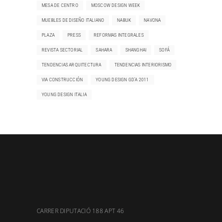
MESA DE CENTRO
MOSCOW DESIGN WEEK
MUEBLES DE DISEÑO ITALIANO
NABUK
NAVONA
PLAZA
PRESS
REFORMAS INTEGRALES
REVISTA SECTORIAL
SAHARA
SHANGHAI
SOFÁ
TENDENCIAS ARQUITECTURA
TENDENCIAS INTERIORISMO
VIA CONSTRUCCIÓN
YOUNG DESIGN GD'A 2011
YOUNG DESIGN ITALIA
CARRER DIPUTACIÓ 188 APT 46