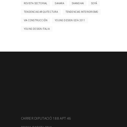
REVISTA SECTORIAL
SAHARA
SHANGHAI
SOFÁ
TENDENCIAS ARQUITECTURA
TENDENCIAS INTERIORISMO
VIA CONSTRUCCIÓN
YOUNG DESIGN GD'A 2011
YOUNG DESIGN ITALIA
CARRER DIPUTACIÓ 188 APT 46