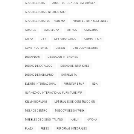
ARQUITECTURA
ARQUITECTURA CONTEMPORÁNEA
ARQUITECTURA E INTERIORISMO
ARQUITECTURA POST PANDEMIA
ARQUITECTURA SOSTENIBLE
AWARDS
BARCELONA
BUTACA
CATALUÑA
CHINA
CIFF
CIFF GUANGZHOU
COMPETITION
CONSTRUCTORES
DESIGN
DIRECCIÓN DE ARTE
DISEÑADOR
DISEÑADOR INTERIORES
DISEÑO DE CATÁLOGO
DISEÑO DE INTERIORES
DISEÑO DE MOBILIARIO
ENTREVISTA
EVENTO INTERNACIONAL
FURNITURE FAIR
GD'A
GUANGZHOU INTERNATIONAL FURNITURE FAIR
KELVIN GIORMANI
MATERIALES DE CONSTRUCCIÓN
MESA DE CENTRO
MOSCOW DESIGN WEEK
MUEBLES DE DISEÑO ITALIANO
NABUK
NAVONA
PLAZA
PRESS
REFORMAS INTEGRALES