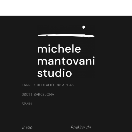
CARRER DIPUTACIÓ 188 APT 46
08011 BARCELONA
SPAIN
Inicio
Política de