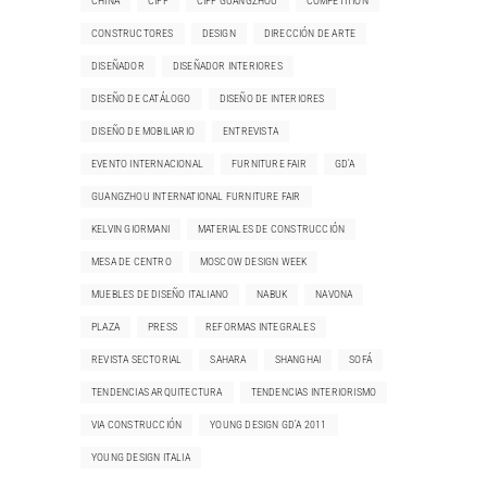
CHINA
CIFF
CIFF GUANGZHOU
COMPETITION
CONSTRUCTORES
DESIGN
DIRECCIÓN DE ARTE
DISEÑADOR
DISEÑADOR INTERIORES
DISEÑO DE CATÁLOGO
DISEÑO DE INTERIORES
DISEÑO DE MOBILIARIO
ENTREVISTA
EVENTO INTERNACIONAL
FURNITURE FAIR
GD'A
GUANGZHOU INTERNATIONAL FURNITURE FAIR
KELVIN GIORMANI
MATERIALES DE CONSTRUCCIÓN
MESA DE CENTRO
MOSCOW DESIGN WEEK
MUEBLES DE DISEÑO ITALIANO
NABUK
NAVONA
PLAZA
PRESS
REFORMAS INTEGRALES
REVISTA SECTORIAL
SAHARA
SHANGHAI
SOFÁ
TENDENCIAS ARQUITECTURA
TENDENCIAS INTERIORISMO
VIA CONSTRUCCIÓN
YOUNG DESIGN GD'A 2011
YOUNG DESIGN ITALIA