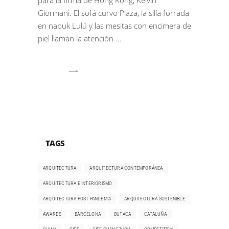
para la firma de Hong Kong, Kelvin
Giormani. El sofá curvo Plaza, la silla forrada
en nabuk Lulú y las mesitas con encimera de
piel llaman la atención
TAGS
ARQUITECTURA
ARQUITECTURA CONTEMPORÁNEA
ARQUITECTURA E INTERIORISMO
ARQUITECTURA POST PANDEMIA
ARQUITECTURA SOSTENIBLE
AWARDS
BARCELONA
BUTACA
CATALUÑA