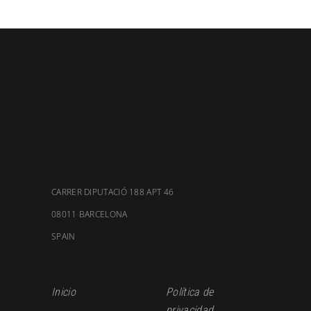
CARRER DIPUTACIÓ 188 APT 46
08011 BARCELONA
SPAIN
Inicio
Política de
privacidad