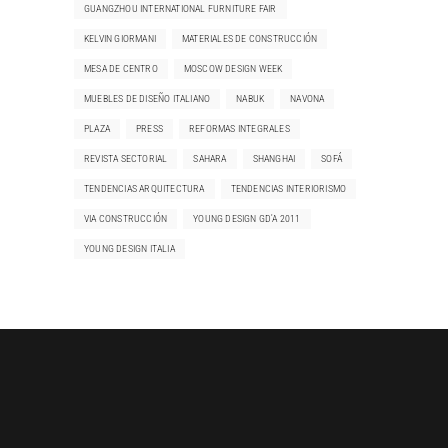
GUANGZHOU INTERNATIONAL FURNITURE FAIR
KELVIN GIORMANI
MATERIALES DE CONSTRUCCIÓN
MESA DE CENTRO
MOSCOW DESIGN WEEK
MUEBLES DE DISEÑO ITALIANO
NABUK
NAVONA
PLAZA
PRESS
REFORMAS INTEGRALES
REVISTA SECTORIAL
SAHARA
SHANGHAI
SOFÁ
TENDENCIAS ARQUITECTURA
TENDENCIAS INTERIORISMO
VIA CONSTRUCCIÓN
YOUNG DESIGN GD'A 2011
YOUNG DESIGN ITALIA