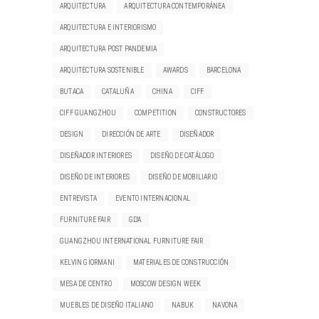
ARQUITECTURA
ARQUITECTURA CONTEMPORÁNEA
ARQUITECTURA E INTERIORISMO
ARQUITECTURA POST PANDEMIA
ARQUITECTURA SOSTENIBLE
AWARDS
BARCELONA
BUTACA
CATALUÑA
CHINA
CIFF
CIFF GUANGZHOU
COMPETITION
CONSTRUCTORES
DESIGN
DIRECCIÓN DE ARTE
DISEÑADOR
DISEÑADOR INTERIORES
DISEÑO DE CATÁLOGO
DISEÑO DE INTERIORES
DISEÑO DE MOBILIARIO
ENTREVISTA
EVENTO INTERNACIONAL
FURNITURE FAIR
GD'A
GUANGZHOU INTERNATIONAL FURNITURE FAIR
KELVIN GIORMANI
MATERIALES DE CONSTRUCCIÓN
MESA DE CENTRO
MOSCOW DESIGN WEEK
MUEBLES DE DISEÑO ITALIANO
NABUK
NAVONA