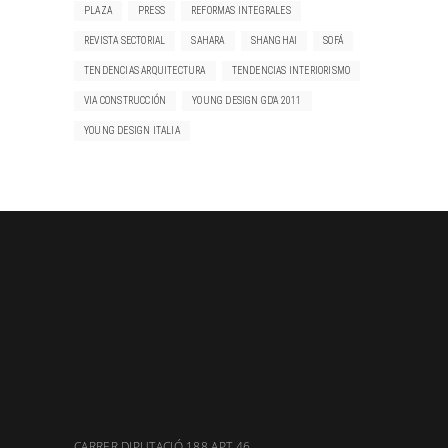
PLAZA
PRESS
REFORMAS INTEGRALES
REVISTA SECTORIAL
SAHARA
SHANGHAI
SOFÁ
TENDENCIAS ARQUITECTURA
TENDENCIAS INTERIORISMO
VIA CONSTRUCCIÓN
YOUNG DESIGN GD'A 2011
YOUNG DESIGN ITALIA
CARRER DIPUTACIÓ 188 APT 46