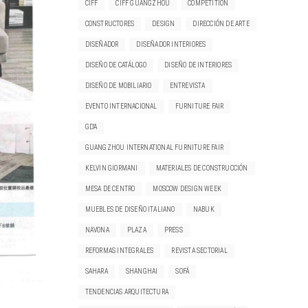
CIFF
CIFF GUANGZHOU
COMPETITION
CONSTRUCTORES
DESIGN
DIRECCIÓN DE ARTE
DISEÑADOR
DISEÑADOR INTERIORES
DISEÑO DE CATÁLOGO
DISEÑO DE INTERIORES
DISEÑO DE MOBILIARIO
ENTREVISTA
EVENTO INTERNACIONAL
FURNITURE FAIR
GD'A
GUANGZHOU INTERNATIONAL FURNITURE FAIR
KELVIN GIORMANI
MATERIALES DE CONSTRUCCIÓN
MESA DE CENTRO
MOSCOW DESIGN WEEK
MUEBLES DE DISEÑO ITALIANO
NABUK
NAVONA
PLAZA
PRESS
REFORMAS INTEGRALES
REVISTA SECTORIAL
SAHARA
SHANGHAI
SOFÁ
TENDENCIAS ARQUITECTURA