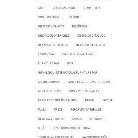
CIFF
CIFF GUANGZHOU
COMPETITION
CONSTRUCTORES
DESIGN
DIRECCIÓN DE ARTE
DISEÑADOR
DISEÑADOR INTERIORES
DISEÑO DE CATÁLOGO
DISEÑO DE INTERIORES
DISEÑO DE MOBILIARIO
ENTREVISTA
EVENTO INTERNACIONAL
FURNITURE FAIR
GD'A
GUANGZHOU INTERNATIONAL FURNITURE FAIR
KELVIN GIORMANI
MATERIALES DE CONSTRUCCIÓN
MESA DE CENTRO
MOSCOW DESIGN WEEK
MUEBLES DE DISEÑO ITALIANO
NABUK
NAVONA
PLAZA
PRESS
REFORMAS INTEGRALES
REVISTA SECTORIAL
SAHARA
SHANGHAI
SOFÁ
TENDENCIAS ARQUITECTURA
TENDENCIAS INTERIORISMO
VIA CONSTRUCCIÓN