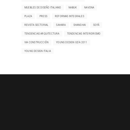
MUEBLES DE DISEÑO ITALIANO
NABUK
NAVONA
PLAZA
PRESS
REFORMAS INTEGRALES
REVISTA SECTORIAL
SAHARA
SHANGHAI
SOFÁ
TENDENCIAS ARQUITECTURA
TENDENCIAS INTERIORISMO
VIA CONSTRUCCIÓN
YOUNG DESIGN GD'A 2011
YOUNG DESIGN ITALIA