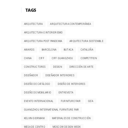
TAGS
ARQUITECTURA
ARQUITECTURA CONTEMPORÁNEA
ARQUITECTURA E INTERIORISMO
ARQUITECTURA POST PANDEMIA
ARQUITECTURA SOSTENIBLE
AWARDS
BARCELONA
BUTACA
CATALUÑA
CHINA
CIFF
CIFF GUANGZHOU
COMPETITION
CONSTRUCTORES
DESIGN
DIRECCIÓN DE ARTE
DISEÑADOR
DISEÑADOR INTERIORES
DISEÑO DE CATÁLOGO
DISEÑO DE INTERIORES
DISEÑO DE MOBILIARIO
ENTREVISTA
EVENTO INTERNACIONAL
FURNITURE FAIR
GD'A
GUANGZHOU INTERNATIONAL FURNITURE FAIR
KELVIN GIORMANI
MATERIALES DE CONSTRUCCIÓN
MESA DE CENTRO
MOSCOW DESIGN WEEK