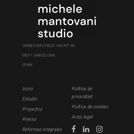
CARRER DIPUTACIÓ 188 APT 46
08011 BARCELONA
SPAIN
Inicio
Política de
privacidad
Estudio
Política de cookies
Proyectos
Aviso legal
Prensa
Reformas integrales