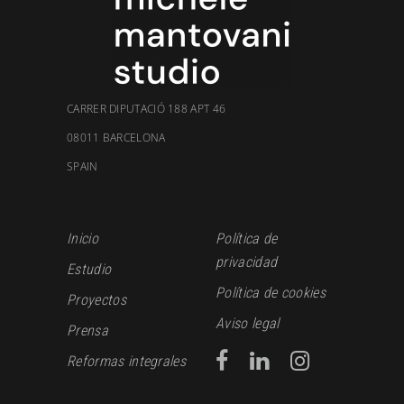
CARRER DIPUTACIÓ 188 APT 46
08011 BARCELONA
SPAIN
Inicio
Política de
privacidad
Estudio
Política de cookies
Proyectos
Aviso legal
Prensa
Reformas integrales