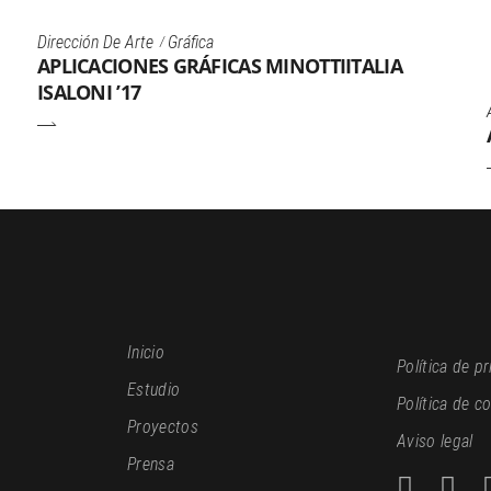
Dirección De Arte
Gráfica
APLICACIONES GRÁFICAS MINOTTIITALIA
ISALONI ’17
Inicio
Política de p
Estudio
Política de c
Proyectos
Aviso legal
Prensa