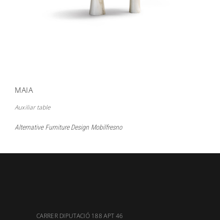
MAIA
Auxiliar table
Alternative
Furniture Design
Mobilfresno
CARRER DIPUTACIÓ 188 APT 46