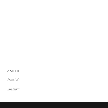
AMELIE
Armchair
Brianform