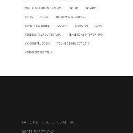
MUEBLES DE DISEÑO ITALIANO
NABUK
NAVONA
PLAZA
PRESS
REFORMAS INTEGRALES
REVISTA SECTORIAL
SAHARA
SHANGHAI
SOFÁ
TENDENCIAS ARQUITECTURA
TENDENCIAS INTERIORISMO
VIA CONSTRUCCIÓN
YOUNG DESIGN GD'A 2011
YOUNG DESIGN ITALIA
CARRER DIPUTACIÓ 188 APT 46
08011 BARCELONA