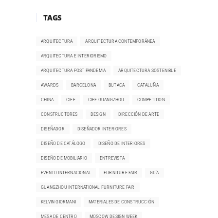
TAGS
ARQUITECTURA
ARQUITECTURA CONTEMPORÁNEA
ARQUITECTURA E INTERIORISMO
ARQUITECTURA POST PANDEMIA
ARQUITECTURA SOSTENIBLE
AWARDS
BARCELONA
BUTACA
CATALUÑA
CHINA
CIFF
CIFF GUANGZHOU
COMPETITION
CONSTRUCTORES
DESIGN
DIRECCIÓN DE ARTE
DISEÑADOR
DISEÑADOR INTERIORES
DISEÑO DE CATÁLOGO
DISEÑO DE INTERIORES
DISEÑO DE MOBILIARIO
ENTREVISTA
EVENTO INTERNACIONAL
FURNITURE FAIR
GD'A
GUANGZHOU INTERNATIONAL FURNITURE FAIR
KELVIN GIORMANI
MATERIALES DE CONSTRUCCIÓN
MESA DE CENTRO
MOSCOW DESIGN WEEK